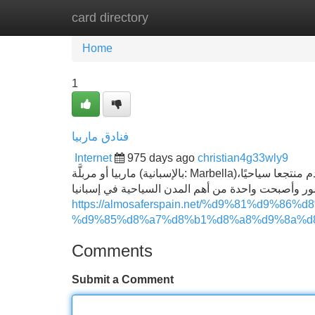
card directory
Home
New Site Listings
Add Site
Home
1
فنادق ماربيا
Internet
975 days ago
christian4g33wly9
ماربيا أو مربلَّة (بالإسبانية: Marbella)‏ مدينة ساحلية في مقاطعة مالقة بأندلسية جنوب إسبانيا، وقد عرفت منذ القدم منتجعا سياحيًا،
https://almosaferspain.net/%d9%81%d9%86
%d9%85%d8%a7%d8%b1%d8%a8%d9%8a%d
Comments
Submit a Comment