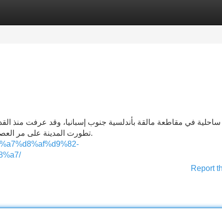
Categories
Register
Login
تطورت المدينة على مر العصور وأصبحت واحدة من أهم المدن السياحية في إسبانيا.
%d8%a7%d8%af%d9%82-
8%a7/
Report t