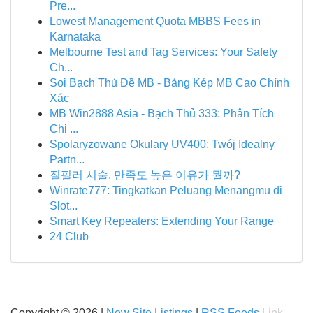
Pre...
Lowest Management Quota MBBS Fees in
Karnataka
Melbourne Test and Tag Services: Your Safety
Ch...
Soi Bạch Thủ Đề MB - Bảng Kép MB Cao Chính
Xác
MB Win2888 Asia - Bạch Thủ 333: Phân Tích
Chi ...
Spolaryzowane Okulary UV400: Twój Idealny
Partn...
질필러 시술, 만족도 높은 이유가 뭘까?
Winrate777: Tingkatkan Peluang Menangmu di
Slot...
Smart Key Repeaters: Extending Your Range
24 Club
Copyright © 2026 |
New Site Listings
|
RSS Feeds
Link