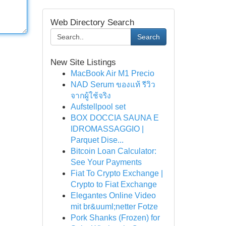
Web Directory Search
Search
New Site Listings
MacBook Air M1 Precio
NAD Serum ของแท้ รีวิว
จากผู้ใช้จริง
Aufstellpool set
BOX DOCCIA SAUNA E
IDROMASSAGGIO |
Parquet Dise...
Bitcoin Loan Calculator:
See Your Payments
Fiat To Crypto Exchange |
Crypto to Fiat Exchange
Elegantes Online Video
mit br&uuml;netter Fotze
Pork Shanks (Frozen) for