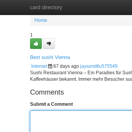
card directory
Home
New Site Listings
Add Site
Home
1
Best sushi Vienna
Internet
67 days ago
jaysondtlu575549
Sushi Restaurant Vienna – Ein Paradies für Sushi
Kaffeehäuser bekannt. Immer mehr Besucher su
Comments
Submit a Comment