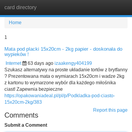
card directory
Tog
navi
Home
1
Mata pod placki 15x20cm - 2kg papier - doskonała do
wypieków !
Internet
63 days ago
izaakengy404199
Szukasz alternatywy na proste układanie tortów z brytfanny
? Prezentowana mata o wymiarach 15x20cm i wadze 2kg
z kartonu to wymarzone wybór dla każdego miłośnika
ciast! Zapewnia bezpieczne
https://opakowaniadeal.pl/pl/p/Podkladka-pod-ciasto-
15x20cm-2kg/383
Report this page
Comments
Submit a Comment