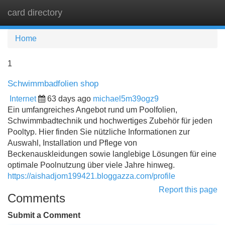
card directory
Tog
navi
Home
1
Schwimmbadfolien shop
Internet
63 days ago
michael5m39ogz9
Ein umfangreiches Angebot rund um Poolfolien,
Schwimmbadtechnik und hochwertiges Zubehör für jeden
Pooltyp. Hier finden Sie nützliche Informationen zur
Auswahl, Installation und Pflege von
Beckenauskleidungen sowie langlebige Lösungen für eine
optimale Poolnutzung über viele Jahre hinweg.
https://aishadjom199421.bloggazza.com/profile
Report this page
Comments
Submit a Comment