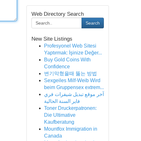
Web Directory Search
Search
New Site Listings
Profesyonel Web Sitesi
Yaptırmak: İşinize Değer...
Buy Gold Coins With
Confidence
변기막혔을때 뚫는 방법
Sexgeiles Milf-Weib Wird
beim Gruppensex extrem...
آخر موقع تبديل شيفرات فري
فاير السنة الحالية
Toner Druckerpatronen:
Die Ultimative
Kaufberatung
Mountfox Immigration in
Canada