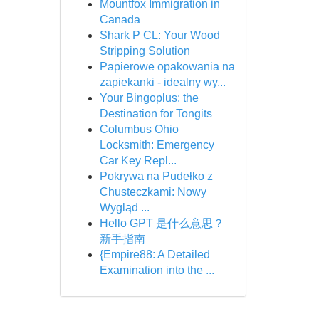
Mountfox Immigration in
Canada
Shark P CL: Your Wood
Stripping Solution
Papierowe opakowania na
zapiekanki - idealny wy...
Your Bingoplus: the
Destination for Tongits
Columbus Ohio
Locksmith: Emergency
Car Key Repl...
Pokrywa na Pudełko z
Chusteczkami: Nowy
Wygląd ...
Hello GPT 是什么意思？
新手指南
{Empire88: A Detailed
Examination into the ...