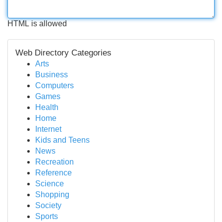
HTML is allowed
Web Directory Categories
Arts
Business
Computers
Games
Health
Home
Internet
Kids and Teens
News
Recreation
Reference
Science
Shopping
Society
Sports