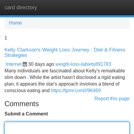
card directory
Tog
navi
Home
1
Kelly Clarkson's Weight Loss Journey : Diet & Fitness
Strategies
Internet
30 days ago
weight-loss-tablets891783
Many individuals are fascinated about Kelly's remarkable
slim down . While the artist hasn't disclosed a rigid eating
plan, it appears the star's approach involves a blend of
conscious eating and
https://tpmr.com/i/96469
Report this page
Comments
Submit a Comment