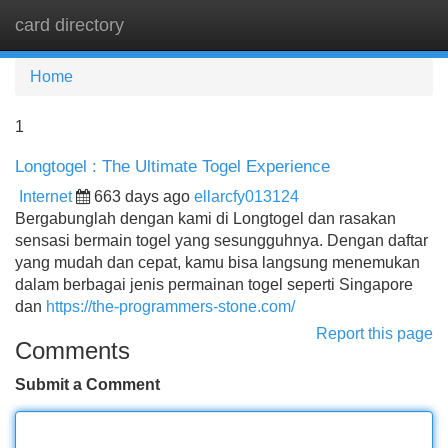
card directory
Tog
navi
Home
1
Longtogel : The Ultimate Togel Experience
Internet
663 days ago
ellarcfy013124
Bergabunglah dengan kami di Longtogel dan rasakan
sensasi bermain togel yang sesungguhnya. Dengan daftar
yang mudah dan cepat, kamu bisa langsung menemukan
dalam berbagai jenis permainan togel seperti Singapore
dan
https://the-programmers-stone.com/
Report this page
Comments
Submit a Comment