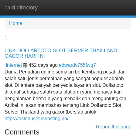
card directory
Tog
navi
Home
1
LINK DOLLARTOTO SLOT SERVER THAILLAND
GACOR HARI INI
Internet
452 days ago
edwardv755fwq7
Dunia Perjudian online semakin berkembang pesat, dan
salah satu jenis permainan yang sangat populer adalah
slot. Di antara banyak penyedia layanan slot, Dollartoto
dikenal sebagai salah satu platform yang menawarkan
pengalaman bermain yang menarik dan menguntungkan.
Artikel ini akan membahas tentang Link Dollartoto Slot
Server Thailand yang gacor (bersiap untuk
https://ostehuset.rshosting.no/
Report this page
Comments