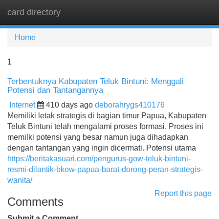
card directory
Tog
navi
Home
1
Terbentuknya Kabupaten Teluk Bintuni: Menggali
Potensi dan Tantangannya
Internet
410 days ago
deborahrygs410176
Memiliki letak strategis di bagian timur Papua, Kabupaten
Teluk Bintuni telah mengalami proses formasi. Proses ini
memilki potensi yang besar namun juga dihadapkan
dengan tantangan yang ingin dicermati. Potensi utama
https://beritakasuari.com/pengurus-gow-teluk-bintuni-
resmi-dilantik-bkow-papua-barat-dorong-peran-strategis-
wanita/
Report this page
Comments
Submit a Comment