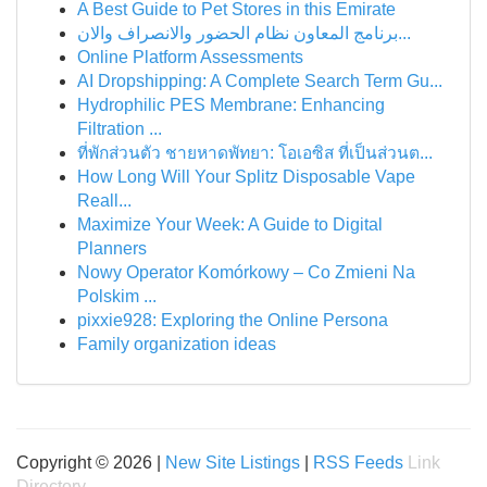
A Best Guide to Pet Stores in this Emirate
برنامج المعاون نظام الحضور والانصراف والان...
Online Platform Assessments
AI Dropshipping: A Complete Search Term Gu...
Hydrophilic PES Membrane: Enhancing
Filtration ...
ที่พักส่วนตัว ชายหาดพัทยา: โอเอซิส ที่เป็นส่วนต...
How Long Will Your Splitz Disposable Vape
Reall...
Maximize Your Week: A Guide to Digital
Planners
Nowy Operator Komórkowy – Co Zmieni Na
Polskim ...
pixxie928: Exploring the Online Persona
Family organization ideas
Copyright © 2026 |
New Site Listings
|
RSS Feeds
Link
Directory