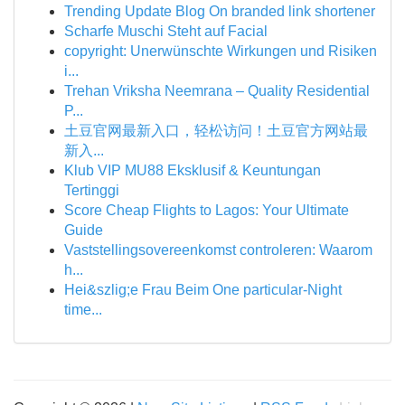
Trending Update Blog On branded link shortener
Scharfe Muschi Steht auf Facial
copyright: Unerwünschte Wirkungen und Risiken
i...
Trehan Vriksha Neemrana – Quality Residential
P...
土豆官网最新入口，轻松访问！土豆官方网站最
新入...
Klub VIP MU88 Eksklusif & Keuntungan
Tertinggi
Score Cheap Flights to Lagos: Your Ultimate
Guide
Vaststellingsovereenkomst controleren: Waarom
h...
Hei&szlig;e Frau Beim One particular-Night
time...