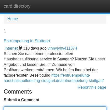
card directory
Tog
navi
Home
1
Entrümpelung in Stuttgart
Internet
310 days ago
vinnylyhv411374
Suchen Sie nach einem professionellen
Haushaltsauflösung service in Stuttgart? Nutzen Sie unser
Angebot und lassen Sie Ihr Zuhause von
Profihandwerkern enträumen. Wir helfen Ihnen bei der
fachgerechten Beseitigung
https://entruempelung-
haushaltsaufloesung-stuttgart.de/entruempelung-stuttgart/
Report this page
Comments
Submit a Comment