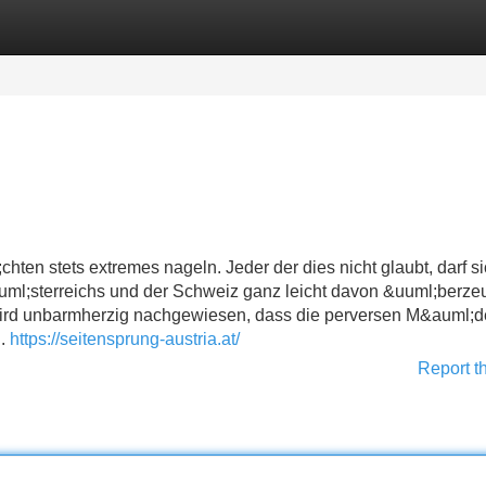
Categories
Register
Login
n stets extremes nageln. Jeder der dies nicht glaubt, darf si
uml;sterreichs und der Schweiz ganz leicht davon &uuml;berze
wird unbarmherzig nachgewiesen, dass die perversen M&auml;d
..
https://seitensprung-austria.at/
Report t