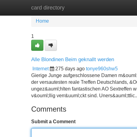
card directory
Home
New Site Listings
Add Site
Home
1
Alle Blondinen Beim geknallt werden
Internet
275 days ago
tonye960shw5
Gierige Junge aufgeschlossene Damen m&ouml;chte
der versautesten reale Treffen Deutschlands, &O
ungez&auml;hlten fantastischen AO Sextreffen 
v&ouml;llig verr&uuml;ckt sind. Uners&auml;ttlic.
Comments
Submit a Comment