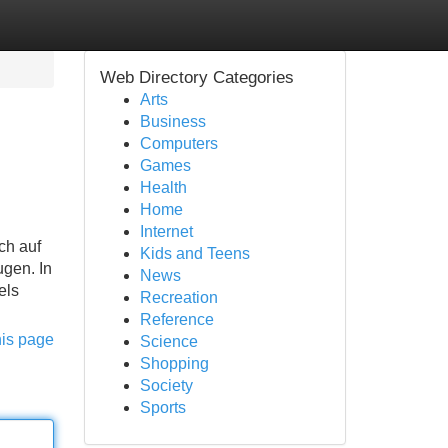
Web Directory Categories
Arts
Business
Computers
Games
Health
Home
Internet
ch auf
Kids and Teens
ugen. In
News
els
Recreation
Reference
his page
Science
Shopping
Society
Sports