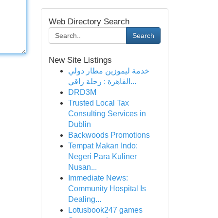
Web Directory Search
Search
New Site Listings
خدمة ليموزين مطار دولي
القاهرة : رحلة راقي...
DRD3M
Trusted Local Tax
Consulting Services in
Dublin
Backwoods Promotions
Tempat Makan Indo:
Negeri Para Kuliner
Nusan...
Immediate News:
Community Hospital Is
Dealing...
Lotusbook247 games