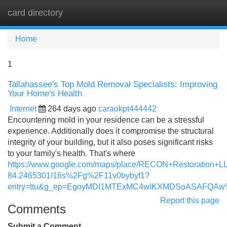
card directory
Tog
navi
Home
1
Tallahassee's Top Mold Removal Specialists: Improving
Your Home's Health
Internet
264 days ago
caraokpt444442
Encountering mold in your residence can be a stressful
experience. Additionally does it compromise the structural
integrity of your building, but it also poses significant risks
to your family's health. That's where
https://www.google.com/maps/place/RECON+Restoration+
84.2465301!16s%2Fg%2F11v0bybyf1?
entry=ttu&g_ep=EgoyMDI1MTExMC4wIKXMDSoASAFQA
Report this page
Comments
Submit a Comment